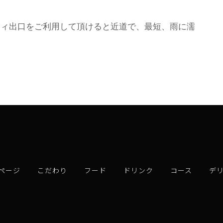
ティ出口をご利用して頂けると近道で、最短、雨に濡
ページ
こだわり
フード
ドリンク
コース
デ