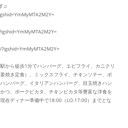
す♫
/?igshid=YmMyMTA2M2Y=
S/?igshid=YmMyMTA2M2Y=
OC/?igshid=YmMyMTA2M2Y=
神泉駅から徒歩1分でハンバーグ、エビフライ、カニクリ
生姜焼き定食）、ミックスフライ、チキンソテー、ポ
風ハンバーグ、イタリアンハンバーグ、目玉焼きハン
んかつ、ポークピカタ、チキンピカタ等豊富な洋食を
ディナー準備中で18:00（LO.17:00）までとな